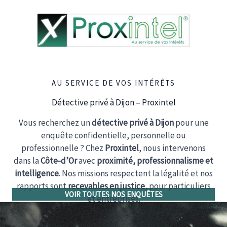
Aller
au
contenu
AU SERVICE DE VOS INTÉRÊTS
Détective privé à Dijon – Proxintel
Vous recherchez un
détective privé à Dijon
pour une
enquête confidentielle, personnelle ou
professionnelle ? Chez
Proxintel
, nous intervenons
dans la
Côte-d’Or
avec
proximité, professionnalisme et
intelligence
. Nos missions respectent la légalité et nos
rapports sont
recevables en justice
, pour particuliers
VOIR TOUTES NOS ENQUÊTES
et entreprises.